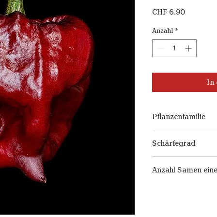
Preis
CHF 6.90
Anzahl
*
In
Pflanzenfamilie
Capsicum chinense
Schärfegrad
10++
Anzahl Samen einer
15