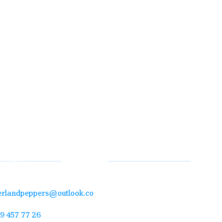
act
Quick access Sitemap
ereiweg 3
, Worb
SHOP
ABOUT
erlandpeppers@outlook.co
NEWS
GEWERBE
9 457 77 26
KONTAKT