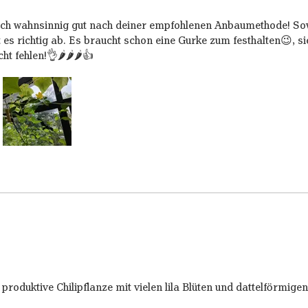
sich wahnsinnig gut nach deiner empfohlenen Anbaumethode! Sow
t es richtig ab. Es braucht schon eine Gurke zum festhalten😉, si
cht fehlen!👌🌶🌶🌶👍
 produktive Chilipflanze mit vielen lila Blüten und dattelförmige