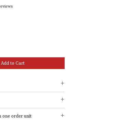
f five stars based on 2 reviews
 reviews
Add to Cart
 one order unit