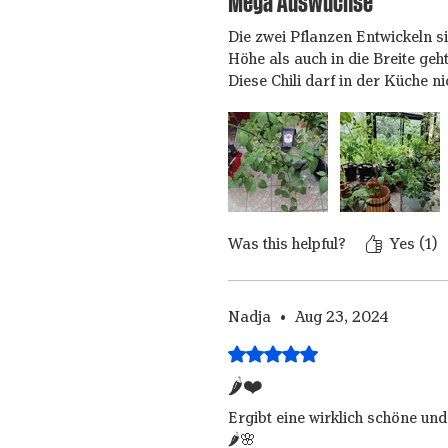
Mega Auswüchse
Die zwei Pflanzen Entwickeln 
Höhe als auch in die Breite geh
Diese Chili darf in der Küche ni
Was this helpful?
Yes (1)
Nadja
•
Aug 23, 2024
Rated 5 out of 5 stars.
🌶️❤️
Ergibt eine wirklich schöne und
🌶️🌸