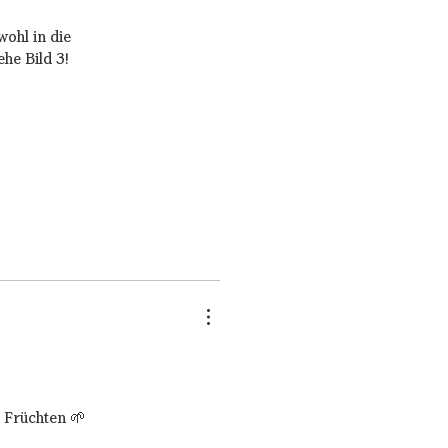
ohl in die
ehe Bild 3!
n Früchten 🌱