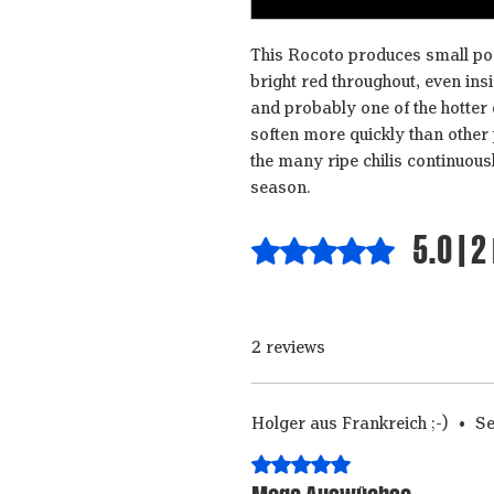
This Rocoto produces small pods
bright red throughout, even ins
and probably one of the hotter 
soften more quickly than other 
the many ripe chilis continuousl
season.
5.0 | 
Rated 5 out of 5 stars.
2 reviews
Holger aus Frankreich ;-)
•
Se
Rated 5 out of 5 stars.