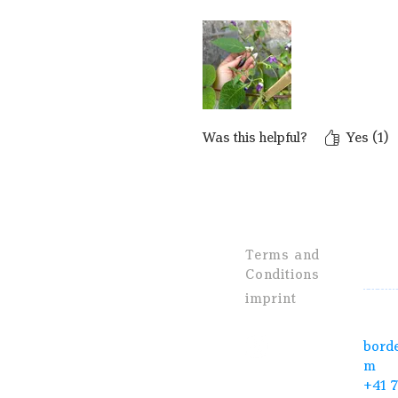
Was this helpful?
Yes (1)
Cont
Terms and
Conditions
Brau
imprint
3076
bord
m
+41 7