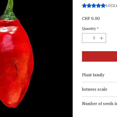
Rating is 5.0 out o
5.0 | 2
Price
CHF 6.90
Quantity
*
Plant family
Capsicum pubescens
hotness scale
8
Number of seeds in
15