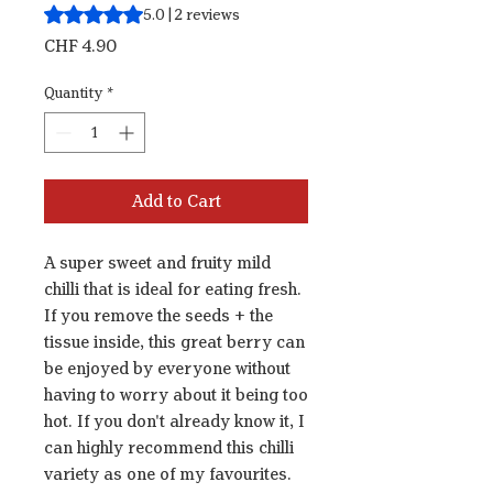
Rating is 5.0 out of five stars based on 2 reviews
5.0 | 2 reviews
Price
CHF 4.90
Quantity
*
Add to Cart
A super sweet and fruity mild
chilli that is ideal for eating fresh.
If you remove the seeds + the
tissue inside, this great berry can
be enjoyed by everyone without
having to worry about it being too
hot. If you don't already know it, I
can highly recommend this chilli
variety as one of my favourites.