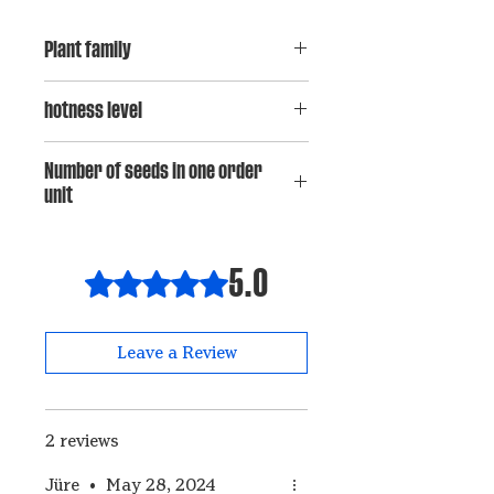
Plant family
Capsicum baccatum
hotness level
3
Number of seeds in one order
unit
15
5.0
Rated 5 out of 5 stars.
Leave a Review
2 reviews
Jüre
•
May 28, 2024