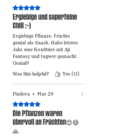
Rated 5 out of 5 stars.
Ergiebige und superfeine
Chili :-)
Ergiebige Pflanze. Früchte
genial als Snack. Habe letztes
Jahr eine Konfitüre mit Aji
Fantasy und Ingwer gemacht.
Genial!!
Was this helpful?
Yes (11)
Findora
•
Mar 29
Rated 5 out of 5 stars.
Die Pflanzen waren
übervoll an Früchten😍😅
🙏